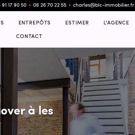
 91 17 90 50
▪︎
06 26 70 22 55
▪︎
charles@blc-immobilier.fr
S
ENTREPÔTS
ESTIMER
L'AGENCE
CONTACT
over à les