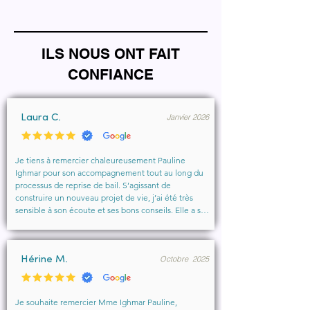
ILS NOUS ONT FAIT
CONFIANCE
Janvier 2026
Laura C.
Je tiens à remercier chaleureusement Pauline 
Ighmar pour son accompagnement tout au long du 
processus de reprise de bail. S’agissant de 
construire un nouveau projet de vie, j’ai été très 
sensible à son écoute et ses bons conseils. Elle a su 
comprendre mes besoins, me rassurer et m’aider à 
obtenir le local que je souhaitais. Un vrai soutien, 
humain et professionnel, que je recommande 
Octobre 2025
vivement à toute personne cherchant un 
Hérine M.
accompagnement sérieux et bienveillant.
Je souhaite remercier Mme Ighmar Pauline, 