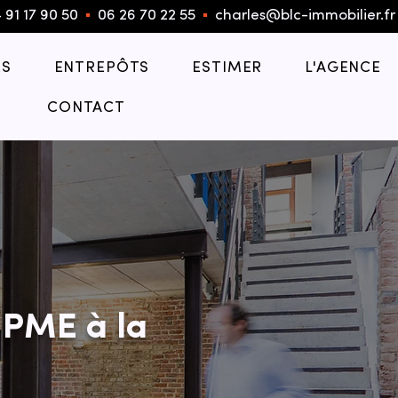
 91 17 90 50
▪︎
06 26 70 22 55
▪︎
charles@blc-immobilier.fr
S
ENTREPÔTS
ESTIMER
L'AGENCE
CONTACT
 PME à la