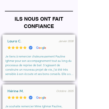
ILS NOUS ONT FAIT
CONFIANCE
Janvier 2026
Laura C.
Je tiens à remercier chaleureusement Pauline 
Ighmar pour son accompagnement tout au long du 
processus de reprise de bail. S’agissant de 
construire un nouveau projet de vie, j’ai été très 
sensible à son écoute et ses bons conseils. Elle a su 
comprendre mes besoins, me rassurer et m’aider à 
obtenir le local que je souhaitais. Un vrai soutien, 
humain et professionnel, que je recommande 
Octobre 2025
vivement à toute personne cherchant un 
Hérine M.
accompagnement sérieux et bienveillant.
Je souhaite remercier Mme Ighmar Pauline, 