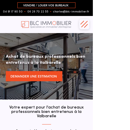
VENDRE / LOUER VOS BUREAUX
04 91 17 90 50
▪︎
06 26 70 22 55
▪︎
charles@blc-immobilier.fr
Achat de bureaux professionnels bien
entretenus à la Valbarelle
DEMANDER UNE ESTIMATION
Votre expert pour l'achat de bureaux
professionnels bien entretenus à la
Valbarelle