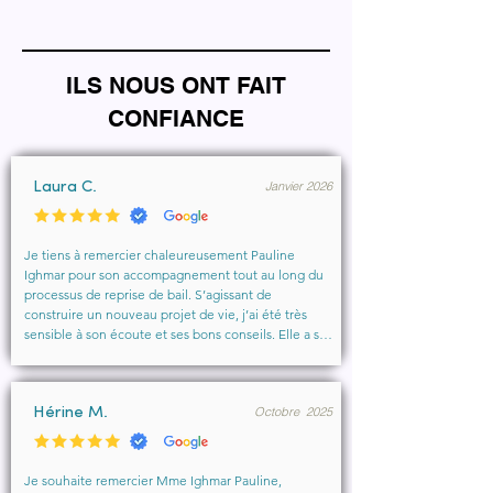
ILS NOUS ONT FAIT
CONFIANCE
Janvier 2026
Laura C.
Je tiens à remercier chaleureusement Pauline 
Ighmar pour son accompagnement tout au long du 
processus de reprise de bail. S’agissant de 
construire un nouveau projet de vie, j’ai été très 
sensible à son écoute et ses bons conseils. Elle a su 
comprendre mes besoins, me rassurer et m’aider à 
obtenir le local que je souhaitais. Un vrai soutien, 
humain et professionnel, que je recommande 
Octobre 2025
vivement à toute personne cherchant un 
Hérine M.
accompagnement sérieux et bienveillant.
Je souhaite remercier Mme Ighmar Pauline, 