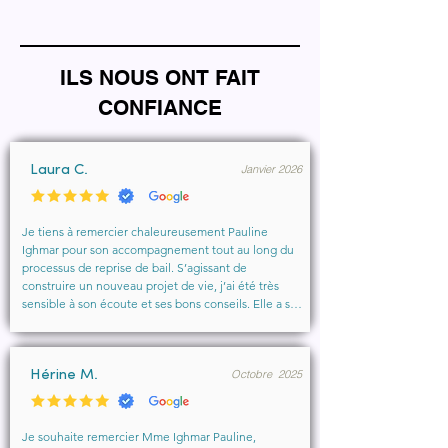
ILS NOUS ONT FAIT
CONFIANCE
Janvier 2026
Laura C.
Je tiens à remercier chaleureusement Pauline 
Ighmar pour son accompagnement tout au long du 
processus de reprise de bail. S’agissant de 
construire un nouveau projet de vie, j’ai été très 
sensible à son écoute et ses bons conseils. Elle a su 
comprendre mes besoins, me rassurer et m’aider à 
obtenir le local que je souhaitais. Un vrai soutien, 
humain et professionnel, que je recommande 
Octobre 2025
vivement à toute personne cherchant un 
Hérine M.
accompagnement sérieux et bienveillant.
Je souhaite remercier Mme Ighmar Pauline, 