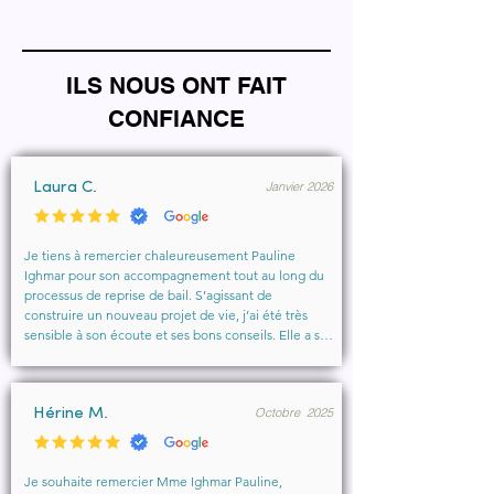
ILS NOUS ONT FAIT
CONFIANCE
Janvier 2026
Laura C.
Je tiens à remercier chaleureusement Pauline 
Ighmar pour son accompagnement tout au long du 
processus de reprise de bail. S’agissant de 
construire un nouveau projet de vie, j’ai été très 
sensible à son écoute et ses bons conseils. Elle a su 
comprendre mes besoins, me rassurer et m’aider à 
obtenir le local que je souhaitais. Un vrai soutien, 
humain et professionnel, que je recommande 
Octobre 2025
vivement à toute personne cherchant un 
Hérine M.
accompagnement sérieux et bienveillant.
Je souhaite remercier Mme Ighmar Pauline, 