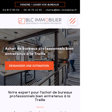
VENDRE / LOUER VOS BUREAUX
04 91 17 90 50
▪︎
06 26 70 22 55
▪︎
charles@blc-immobilier.fr
Achat de bureaux professionnels bien
entretenus à la Treille
DEMANDER UNE ESTIMATION
Votre expert pour l'achat de bureaux
professionnels bien entretenus à la
Treille