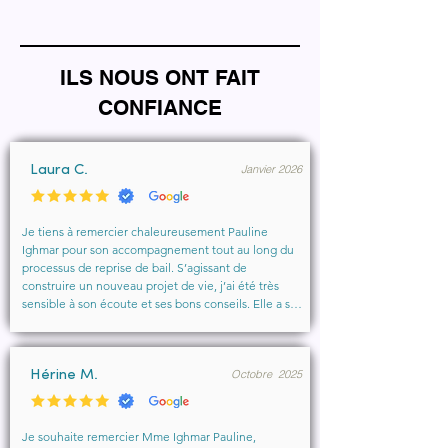
ILS NOUS ONT FAIT
CONFIANCE
Janvier 2026
Laura C.
Je tiens à remercier chaleureusement Pauline 
Ighmar pour son accompagnement tout au long du 
processus de reprise de bail. S’agissant de 
construire un nouveau projet de vie, j’ai été très 
sensible à son écoute et ses bons conseils. Elle a su 
comprendre mes besoins, me rassurer et m’aider à 
obtenir le local que je souhaitais. Un vrai soutien, 
humain et professionnel, que je recommande 
Octobre 2025
vivement à toute personne cherchant un 
Hérine M.
accompagnement sérieux et bienveillant.
Je souhaite remercier Mme Ighmar Pauline, 