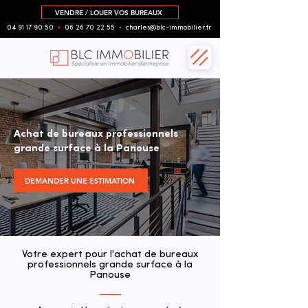
VENDRE / LOUER VOS BUREAUX
04 91 17 90 50
▪︎
06 26 70 22 55
▪︎
charles@blc-immobilier.fr
Achat de bureaux professionnels
grande surface à la Panouse
DEMANDER UNE ESTIMATION
Votre expert pour l'achat de bureaux
professionnels grande surface à la
Panouse