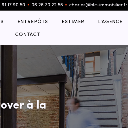
 91 17 90 50
▪︎
06 26 70 22 55
▪︎
charles@blc-immobilier.fr
S
ENTREPÔTS
ESTIMER
L'AGENCE
CONTACT
over à la