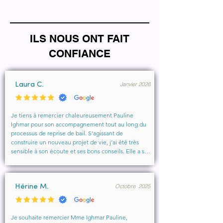
ILS NOUS ONT FAIT
CONFIANCE
Janvier 2026
Laura C.
Je tiens à remercier chaleureusement Pauline 
Ighmar pour son accompagnement tout au long du 
processus de reprise de bail. S’agissant de 
construire un nouveau projet de vie, j’ai été très 
sensible à son écoute et ses bons conseils. Elle a su 
comprendre mes besoins, me rassurer et m’aider à 
obtenir le local que je souhaitais. Un vrai soutien, 
humain et professionnel, que je recommande 
Octobre 2025
vivement à toute personne cherchant un 
Hérine M.
accompagnement sérieux et bienveillant.
Je souhaite remercier Mme Ighmar Pauline, 