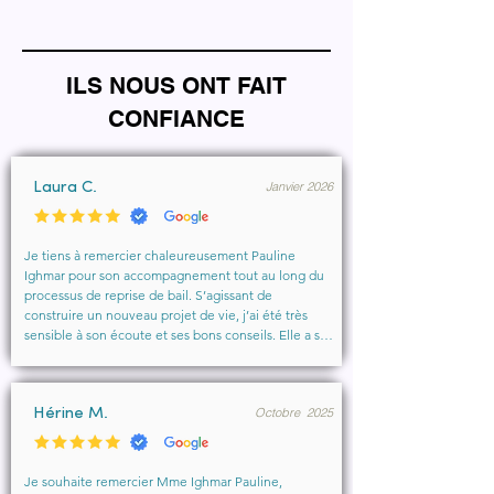
ILS NOUS ONT FAIT
CONFIANCE
Janvier 2026
Laura C.
Je tiens à remercier chaleureusement Pauline 
Ighmar pour son accompagnement tout au long du 
processus de reprise de bail. S’agissant de 
construire un nouveau projet de vie, j’ai été très 
sensible à son écoute et ses bons conseils. Elle a su 
comprendre mes besoins, me rassurer et m’aider à 
obtenir le local que je souhaitais. Un vrai soutien, 
humain et professionnel, que je recommande 
Octobre 2025
vivement à toute personne cherchant un 
Hérine M.
accompagnement sérieux et bienveillant.
Je souhaite remercier Mme Ighmar Pauline, 