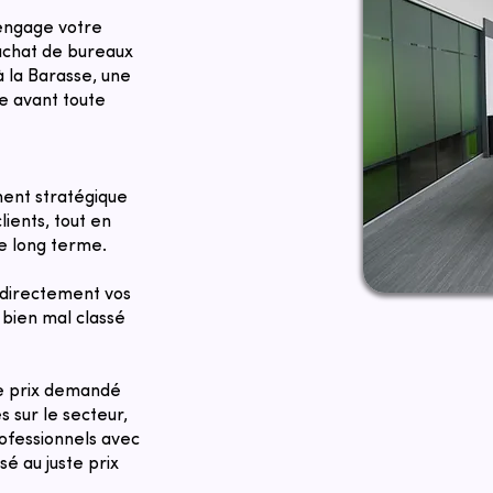
 engage votre
 achat de bureaux
 la Barasse, une
se avant toute
ent stratégique
lients, tout en
le long terme.
directement vos
bien mal classé
Le prix demandé
 sur le secteur,
rofessionnels avec
é au juste prix