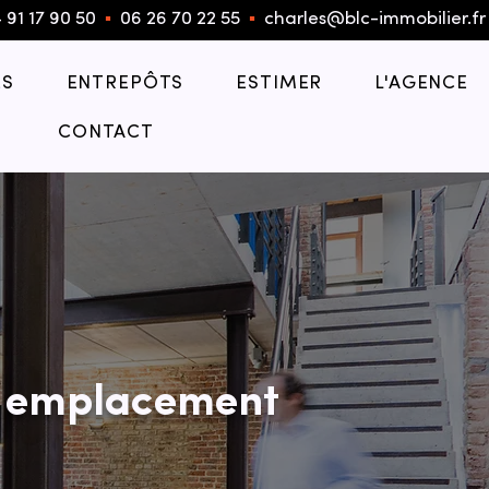
 91 17 90 50
▪︎
06 26 70 22 55
▪︎
charles@blc-immobilier.fr
S
ENTREPÔTS
ESTIMER
L'AGENCE
CONTACT
c emplacement