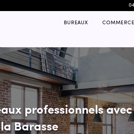
04
BUREAUX
COMMERCE
eaux professionnels ave
 la Barasse