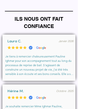
ILS NOUS ONT FAIT
CONFIANCE
Janvier 2026
Laura C.
Je tiens à remercier chaleureusement Pauline 
Ighmar pour son accompagnement tout au long du 
processus de reprise de bail. S’agissant de 
construire un nouveau projet de vie, j’ai été très 
sensible à son écoute et ses bons conseils. Elle a su 
comprendre mes besoins, me rassurer et m’aider à 
obtenir le local que je souhaitais. Un vrai soutien, 
humain et professionnel, que je recommande 
Octobre 2025
vivement à toute personne cherchant un 
Hérine M.
accompagnement sérieux et bienveillant.
Je souhaite remercier Mme Ighmar Pauline, 