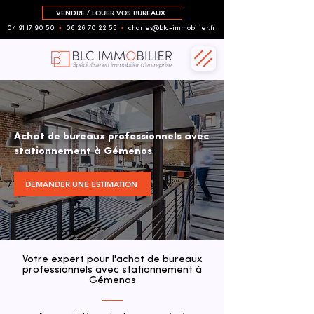
VENDRE / LOUER VOS BUREAUX
04 91 17 90 50
▪︎
06 26 70 22 55
▪︎
charles@blc-immobilier.fr
Achat de bureaux professionnels avec
stationnement à Gémenos
DEMANDER UNE ESTIMATION
Votre expert pour l'achat de bureaux
professionnels avec stationnement à
Gémenos