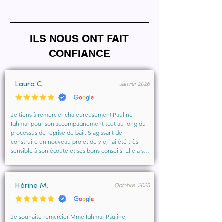
ILS NOUS ONT FAIT
CONFIANCE
Janvier 2026
Laura C.
Je tiens à remercier chaleureusement Pauline 
Ighmar pour son accompagnement tout au long du 
processus de reprise de bail. S’agissant de 
construire un nouveau projet de vie, j’ai été très 
sensible à son écoute et ses bons conseils. Elle a su 
comprendre mes besoins, me rassurer et m’aider à 
obtenir le local que je souhaitais. Un vrai soutien, 
humain et professionnel, que je recommande 
Octobre 2025
vivement à toute personne cherchant un 
Hérine M.
accompagnement sérieux et bienveillant.
Je souhaite remercier Mme Ighmar Pauline, 