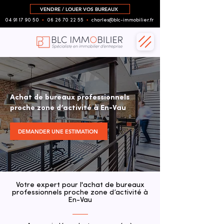
VENDRE / LOUER VOS BUREAUX
04 91 17 90 50
▪︎
06 26 70 22 55
▪︎
charles@blc-immobilier.fr
Achat de bureaux professionnels
proche zone d’activité à En-Vau
DEMANDER UNE ESTIMATION
Votre expert pour l'achat de bureaux
professionnels proche zone d’activité à
En-Vau