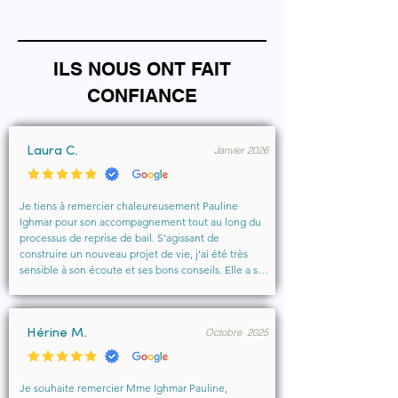
ILS NOUS ONT FAIT
CONFIANCE
Janvier 2026
Laura C.
Je tiens à remercier chaleureusement Pauline 
Ighmar pour son accompagnement tout au long du 
processus de reprise de bail. S’agissant de 
construire un nouveau projet de vie, j’ai été très 
sensible à son écoute et ses bons conseils. Elle a su 
comprendre mes besoins, me rassurer et m’aider à 
obtenir le local que je souhaitais. Un vrai soutien, 
humain et professionnel, que je recommande 
Octobre 2025
vivement à toute personne cherchant un 
Hérine M.
accompagnement sérieux et bienveillant.
Je souhaite remercier Mme Ighmar Pauline, 