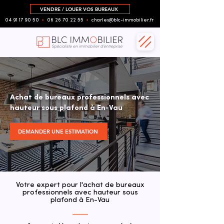
VENDRE / LOUER VOS BUREAUX
04 91 17 90 50
▪︎
06 26 70 22 55
▪︎
charles@blc-immobilier.fr
Achat de bureaux professionnels avec
hauteur sous plafond à En-Vau
DEMANDER UNE ESTIMATION
Votre expert pour l'achat de bureaux
professionnels avec hauteur sous
plafond à En-Vau