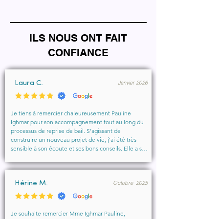
ILS NOUS ONT FAIT
CONFIANCE
Janvier 2026
Laura C.
Je tiens à remercier chaleureusement Pauline 
Ighmar pour son accompagnement tout au long du 
processus de reprise de bail. S’agissant de 
construire un nouveau projet de vie, j’ai été très 
sensible à son écoute et ses bons conseils. Elle a su 
comprendre mes besoins, me rassurer et m’aider à 
obtenir le local que je souhaitais. Un vrai soutien, 
humain et professionnel, que je recommande 
Octobre 2025
vivement à toute personne cherchant un 
Hérine M.
accompagnement sérieux et bienveillant.
Je souhaite remercier Mme Ighmar Pauline, 