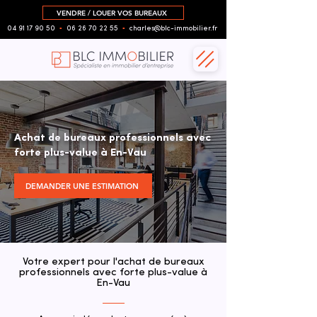
VENDRE / LOUER VOS BUREAUX
04 91 17 90 50
▪︎
06 26 70 22 55
▪︎
charles@blc-immobilier.fr
Achat de bureaux professionnels avec
forte plus-value à En-Vau
DEMANDER UNE ESTIMATION
Votre expert pour l'achat de bureaux
professionnels avec forte plus-value à
En-Vau