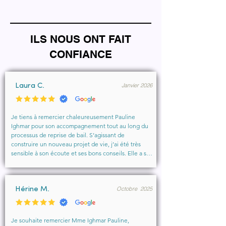
ILS NOUS ONT FAIT
CONFIANCE
Janvier 2026
Laura C.
Je tiens à remercier chaleureusement Pauline 
Ighmar pour son accompagnement tout au long du 
processus de reprise de bail. S’agissant de 
construire un nouveau projet de vie, j’ai été très 
sensible à son écoute et ses bons conseils. Elle a su 
comprendre mes besoins, me rassurer et m’aider à 
obtenir le local que je souhaitais. Un vrai soutien, 
humain et professionnel, que je recommande 
Octobre 2025
vivement à toute personne cherchant un 
Hérine M.
accompagnement sérieux et bienveillant.
Je souhaite remercier Mme Ighmar Pauline, 