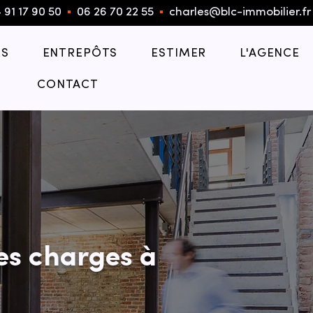
 91 17 90 50
▪︎
06 26 70 22 55
▪︎
charles@blc-immobilier.fr
S
ENTREPÔTS
ESTIMER
L'AGENCE
CONTACT
es charges à