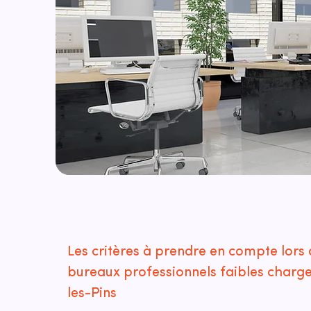
Les critères à prendre en compte lors 
bureaux professionnels faibles charg
les-Pins