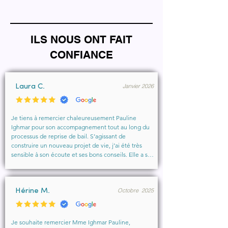
ILS NOUS ONT FAIT
CONFIANCE
Janvier 2026
Laura C.
Je tiens à remercier chaleureusement Pauline 
Ighmar pour son accompagnement tout au long du 
processus de reprise de bail. S’agissant de 
construire un nouveau projet de vie, j’ai été très 
sensible à son écoute et ses bons conseils. Elle a su 
comprendre mes besoins, me rassurer et m’aider à 
obtenir le local que je souhaitais. Un vrai soutien, 
humain et professionnel, que je recommande 
Octobre 2025
vivement à toute personne cherchant un 
Hérine M.
accompagnement sérieux et bienveillant.
Je souhaite remercier Mme Ighmar Pauline, 