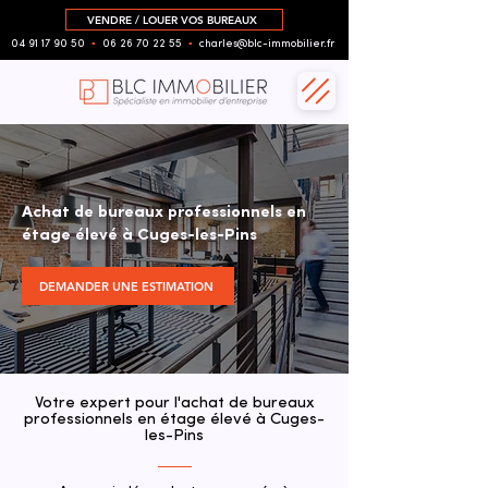
VENDRE / LOUER VOS BUREAUX
04 91 17 90 50
▪︎
06 26 70 22 55
▪︎
charles@blc-immobilier.fr
Achat de bureaux professionnels en
étage élevé à Cuges-les-Pins
DEMANDER UNE ESTIMATION
Votre expert pour l'achat de bureaux
professionnels en étage élevé à Cuges-
les-Pins