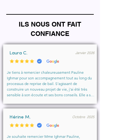
ILS NOUS ONT FAIT
CONFIANCE
Janvier 2026
Laura C.
Je tiens à remercier chaleureusement Pauline 
Ighmar pour son accompagnement tout au long du 
processus de reprise de bail. S’agissant de 
construire un nouveau projet de vie, j’ai été très 
sensible à son écoute et ses bons conseils. Elle a su 
comprendre mes besoins, me rassurer et m’aider à 
obtenir le local que je souhaitais. Un vrai soutien, 
humain et professionnel, que je recommande 
Octobre 2025
vivement à toute personne cherchant un 
Hérine M.
accompagnement sérieux et bienveillant.
Je souhaite remercier Mme Ighmar Pauline, 