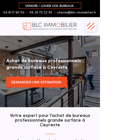
VENDRE / LOUER VOS BUREAUX
04 91 17 90 50
▪︎
06 26 70 22 55
▪︎
charles@blc-immobilier.fr
Achat de bureaux professionnels
grande surface à Ceyreste
DEMANDER UNE ESTIMATION
Votre expert pour l'achat de bureaux
professionnels grande surface à
Ceyreste