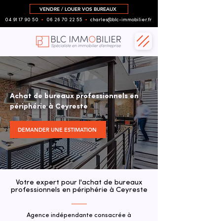
VENDRE / LOUER VOS BUREAUX
04 91 17 90 50
▪︎
06 26 70 22 55
▪︎
charles@blc-immobilier.fr
Achat de bureaux professionnels en
périphérie à Ceyreste
DEMANDER UNE ESTIMATION
Votre expert pour l'achat de bureaux
professionnels en périphérie à Ceyreste
Agence indépendante consacrée à