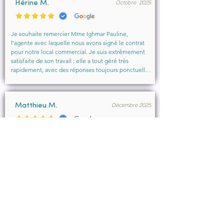
Octobre 2025
vivement à toute personne cherchant un 
Hérine M.
accompagnement sérieux et bienveillant.
Je souhaite remercier Mme Ighmar Pauline, 
l’agente avec laquelle nous avons signé le contrat 
pour notre local commercial. Je suis extrêmement 
satisfaite de son travail : elle a tout géré très 
rapidement, avec des réponses toujours ponctuelles 
et efficaces. Son professionnalisme, sa réactivité et 
la qualité de son accompagnement ont vraiment 
rendu l’expérience agréable.

Décembre 2025
Je recommande vivement cette agence et 
Matthieu M.
particulièrement Mme Ighmar. Merci encore pour 
votre excellent travail !
Merci Pauline Ighmar pour votre accompagnement 
dans notre projet de location commercial à 
Marseille . Nous recommandons vivement vos 
services pour votre professionnalisme, votre 
disponibilité.

Ce fut un réel plaisir de collaborer ensemble et 
d’aboutir à la conclusion du bail.
Décembre 2025
François B.