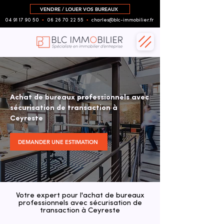
VENDRE / LOUER VOS BUREAUX
04 91 17 90 50
▪︎
06 26 70 22 55
▪︎
charles@blc-immobilier.fr
Achat de bureaux professionnels avec
sécurisation de transaction à
Ceyreste
DEMANDER UNE ESTIMATION
Votre expert pour l'achat de bureaux
professionnels avec sécurisation de
transaction à Ceyreste