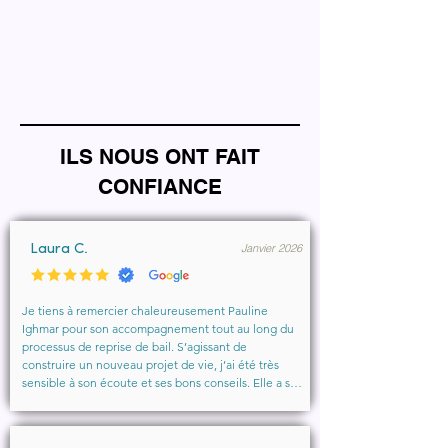
ILS NOUS ONT FAIT
CONFIANCE
Janvier 2026
Laura C.
Je tiens à remercier chaleureusement Pauline 
Ighmar pour son accompagnement tout au long du 
processus de reprise de bail. S’agissant de 
construire un nouveau projet de vie, j’ai été très 
sensible à son écoute et ses bons conseils. Elle a su 
comprendre mes besoins, me rassurer et m’aider à 
obtenir le local que je souhaitais. Un vrai soutien, 
humain et professionnel, que je recommande 