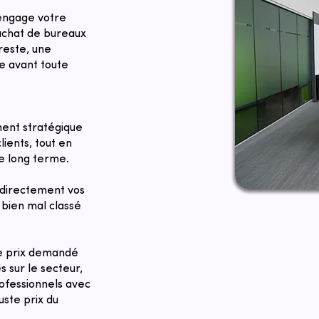
 engage votre
 achat de bureaux
reste, une
se avant toute
ent stratégique
lients, tout en
le long terme.
directement vos
bien mal classé
Le prix demandé
 sur le secteur,
rofessionnels avec
uste prix du