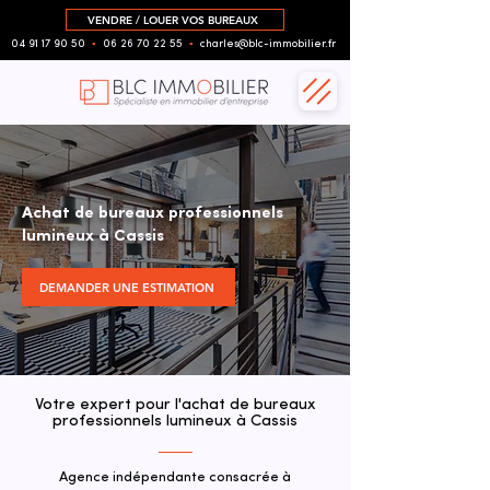
VENDRE / LOUER VOS BUREAUX
04 91 17 90 50
▪︎
06 26 70 22 55
▪︎
charles@blc-immobilier.fr
Achat de bureaux professionnels
lumineux à Cassis
DEMANDER UNE ESTIMATION
Votre expert pour l'achat de bureaux
professionnels lumineux à Cassis
Agence indépendante consacrée à