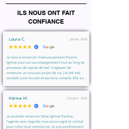
ILS NOUS ONT FAIT
CONFIANCE
Janvier 2026
Laura C.
Je tiens à remercier chaleureusement Pauline 
Ighmar pour son accompagnement tout au long du 
processus de reprise de bail. S’agissant de 
construire un nouveau projet de vie, j’ai été très 
sensible à son écoute et ses bons conseils. Elle a su 
comprendre mes besoins, me rassurer et m’aider à 
obtenir le local que je souhaitais. Un vrai soutien, 
humain et professionnel, que je recommande 
Octobre 2025
vivement à toute personne cherchant un 
Hérine M.
accompagnement sérieux et bienveillant.
Je souhaite remercier Mme Ighmar Pauline, 
l’agente avec laquelle nous avons signé le contrat 
pour notre local commercial. Je suis extrêmement 