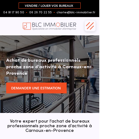
VENDRE / LOUER VOS BUREAUX
04 91 17 90 50
▪︎
06 26 70 22 55
▪︎
charles@blc-immobilier.fr
Achat de bureaux professionnels
proche zone d’activité à Carnoux-en-
Provence
DEMANDER UNE ESTIMATION
Votre expert pour l'achat de bureaux
professionnels proche zone d’activité à
Carnoux-en-Provence