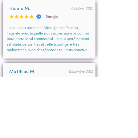
humain et professionnel, que je recommande 
Octobre 2025
vivement à toute personne cherchant un 
Hérine M.
accompagnement sérieux et bienveillant.
Je souhaite remercier Mme Ighmar Pauline, 
l’agente avec laquelle nous avons signé le contrat 
pour notre local commercial. Je suis extrêmement 
satisfaite de son travail : elle a tout géré très 
rapidement, avec des réponses toujours ponctuelles 
et efficaces. Son professionnalisme, sa réactivité et 
la qualité de son accompagnement ont vraiment 
rendu l’expérience agréable.

Décembre 2025
Je recommande vivement cette agence et 
Matthieu M.
particulièrement Mme Ighmar. Merci encore pour 
votre excellent travail !
Merci Pauline Ighmar pour votre accompagnement 
dans notre projet de location commercial à 
Marseille . Nous recommandons vivement vos 
services pour votre professionnalisme, votre 
disponibilité.

Ce fut un réel plaisir de collaborer ensemble et 
d’aboutir à la conclusion du bail.
Décembre 2025
François B.