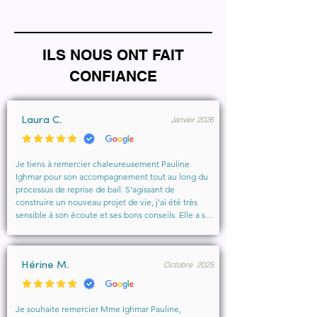
ILS NOUS ONT FAIT
CONFIANCE
Janvier 2026
Laura C.
Je tiens à remercier chaleureusement Pauline 
Ighmar pour son accompagnement tout au long du 
processus de reprise de bail. S’agissant de 
construire un nouveau projet de vie, j’ai été très 
sensible à son écoute et ses bons conseils. Elle a su 
comprendre mes besoins, me rassurer et m’aider à 
obtenir le local que je souhaitais. Un vrai soutien, 
humain et professionnel, que je recommande 
Octobre 2025
vivement à toute personne cherchant un 
Hérine M.
accompagnement sérieux et bienveillant.
Je souhaite remercier Mme Ighmar Pauline, 