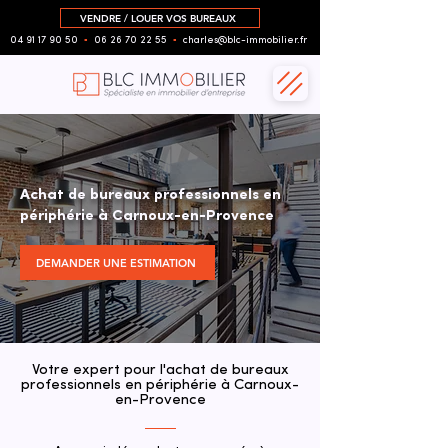
VENDRE / LOUER VOS BUREAUX
04 91 17 90 50
▪︎
06 26 70 22 55
▪︎
charles@blc-immobilier.fr
Achat de bureaux professionnels en
périphérie à Carnoux-en-Provence
DEMANDER UNE ESTIMATION
Votre expert pour l'achat de bureaux
professionnels en périphérie à Carnoux-
en-Provence