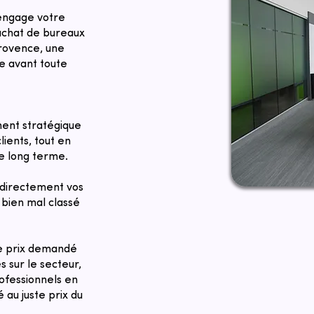
 engage votre
 achat de bureaux
rovence, une
se avant toute
ent stratégique
lients, tout en
le long terme.
directement vos
bien mal classé
Le prix demandé
 sur le secteur,
ofessionnels en
au juste prix du