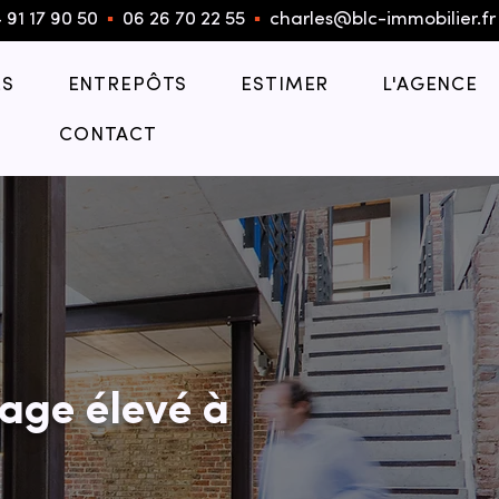
 91 17 90 50
▪︎
06 26 70 22 55
▪︎
charles@blc-immobilier.fr
S
ENTREPÔTS
ESTIMER
L'AGENCE
CONTACT
age élevé à