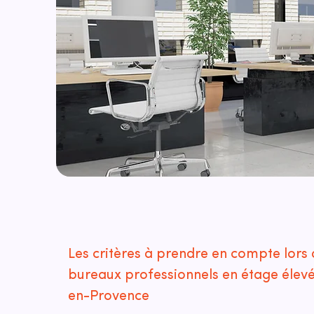
Les critères à prendre en compte lors 
bureaux professionnels en étage élev
en-Provence