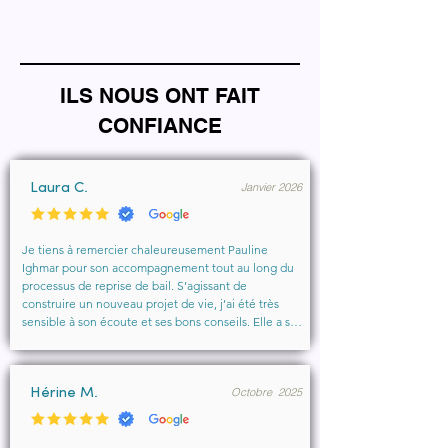
ILS NOUS ONT FAIT
CONFIANCE
Janvier 2026
Laura C.
Je tiens à remercier chaleureusement Pauline 
Ighmar pour son accompagnement tout au long du 
processus de reprise de bail. S’agissant de 
construire un nouveau projet de vie, j’ai été très 
sensible à son écoute et ses bons conseils. Elle a su 
comprendre mes besoins, me rassurer et m’aider à 
obtenir le local que je souhaitais. Un vrai soutien, 
humain et professionnel, que je recommande 
Octobre 2025
vivement à toute personne cherchant un 
Hérine M.
accompagnement sérieux et bienveillant.