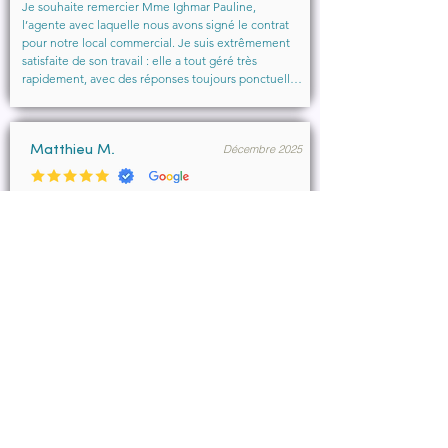
Je souhaite remercier Mme Ighmar Pauline, 
l’agente avec laquelle nous avons signé le contrat 
pour notre local commercial. Je suis extrêmement 
satisfaite de son travail : elle a tout géré très 
rapidement, avec des réponses toujours ponctuelles 
et efficaces. Son professionnalisme, sa réactivité et 
la qualité de son accompagnement ont vraiment 
rendu l’expérience agréable.

Décembre 2025
Je recommande vivement cette agence et 
Matthieu M.
particulièrement Mme Ighmar. Merci encore pour 
votre excellent travail !
Merci Pauline Ighmar pour votre accompagnement 
dans notre projet de location commercial à 
Marseille . Nous recommandons vivement vos 
services pour votre professionnalisme, votre 
disponibilité.

Ce fut un réel plaisir de collaborer ensemble et 
d’aboutir à la conclusion du bail.
Décembre 2025
François B.
Pauline a été très efficace, réactive et à l’écoute de 
mes demandes.
