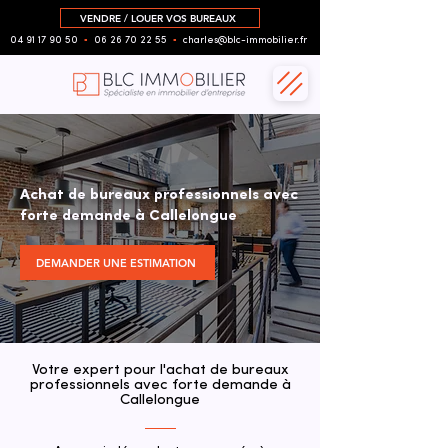
VENDRE / LOUER VOS BUREAUX
04 91 17 90 50
▪︎
06 26 70 22 55
▪︎
charles@blc-immobilier.fr
Achat de bureaux professionnels avec
forte demande à Callelongue
DEMANDER UNE ESTIMATION
Votre expert pour l'achat de bureaux
professionnels avec forte demande à
Callelongue