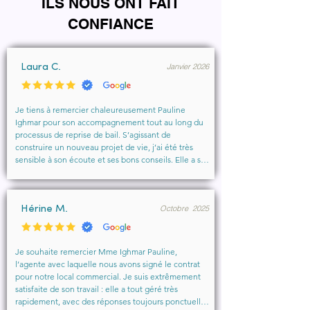
ILS NOUS ONT FAIT
CONFIANCE
Janvier 2026
Laura C.
Je tiens à remercier chaleureusement Pauline 
Ighmar pour son accompagnement tout au long du 
processus de reprise de bail. S’agissant de 
construire un nouveau projet de vie, j’ai été très 
sensible à son écoute et ses bons conseils. Elle a su 
comprendre mes besoins, me rassurer et m’aider à 
obtenir le local que je souhaitais. Un vrai soutien, 
humain et professionnel, que je recommande 
Octobre 2025
vivement à toute personne cherchant un 
Hérine M.
accompagnement sérieux et bienveillant.
Je souhaite remercier Mme Ighmar Pauline, 
l’agente avec laquelle nous avons signé le contrat 
pour notre local commercial. Je suis extrêmement 
satisfaite de son travail : elle a tout géré très 
rapidement, avec des réponses toujours ponctuelles 