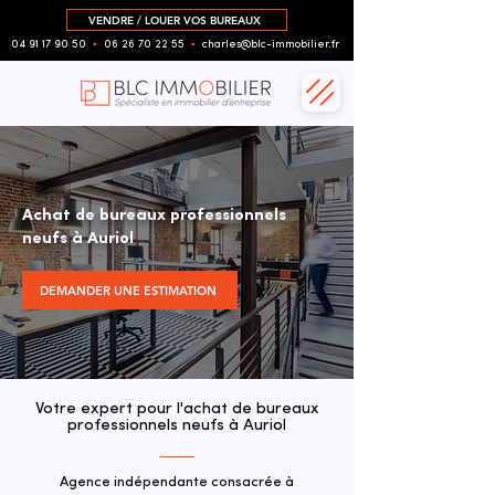
VENDRE / LOUER VOS BUREAUX
04 91 17 90 50
▪︎
06 26 70 22 55
▪︎
charles@blc-immobilier.fr
Achat de bureaux professionnels
neufs à Auriol
DEMANDER UNE ESTIMATION
Votre expert pour l'achat de bureaux
professionnels neufs à Auriol
Agence indépendante consacrée à