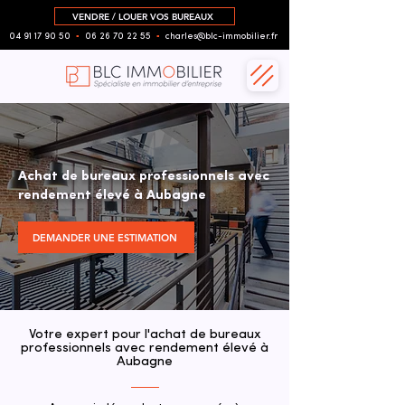
VENDRE / LOUER VOS BUREAUX
04 91 17 90 50
▪︎
06 26 70 22 55
▪︎
charles@blc-immobilier.fr
Achat de bureaux professionnels avec
rendement élevé à Aubagne
DEMANDER UNE ESTIMATION
Votre expert pour l'achat de bureaux
professionnels avec rendement élevé à
Aubagne