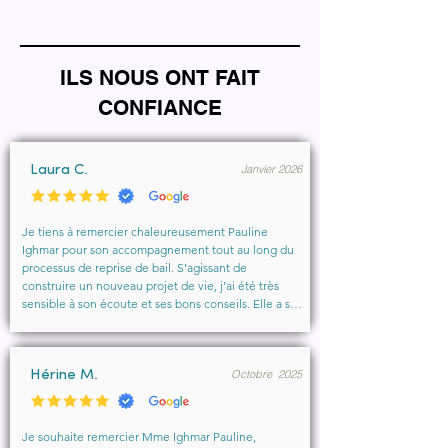
ILS NOUS ONT FAIT
CONFIANCE
Janvier 2026
Laura C.
Je tiens à remercier chaleureusement Pauline 
Ighmar pour son accompagnement tout au long du 
processus de reprise de bail. S’agissant de 
construire un nouveau projet de vie, j’ai été très 
sensible à son écoute et ses bons conseils. Elle a su 
comprendre mes besoins, me rassurer et m’aider à 
obtenir le local que je souhaitais. Un vrai soutien, 
humain et professionnel, que je recommande 
Octobre 2025
vivement à toute personne cherchant un 
Hérine M.
accompagnement sérieux et bienveillant.
Je souhaite remercier Mme Ighmar Pauline, 