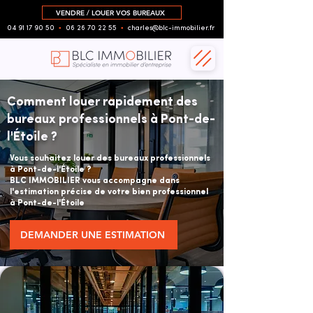
VENDRE / LOUER VOS BUREAUX
04 91 17 90 50
▪︎
06 26 70 22 55
▪︎
charles@blc-immobilier.fr
Comment louer rapidement des
bureaux professionnels à Pont-de-
l'Étoile ?
Vous souhaitez louer des bureaux professionnels
à Pont-de-l'Étoile ?
BLC IMMOBILIER vous accompagne dans
l'estimation précise de votre bien professionnel
à Pont-de-l'Étoile
DEMANDER UNE ESTIMATION