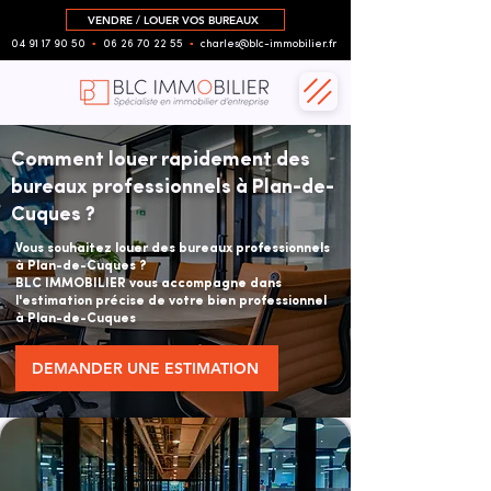
VENDRE / LOUER VOS BUREAUX
04 91 17 90 50
▪︎
06 26 70 22 55
▪︎
charles@blc-immobilier.fr
Comment louer rapidement des
bureaux professionnels à Plan-de-
Cuques ?
Vous souhaitez louer des bureaux professionnels
à Plan-de-Cuques ?
BLC IMMOBILIER vous accompagne dans
l'estimation précise de votre bien professionnel
à Plan-de-Cuques
DEMANDER UNE ESTIMATION