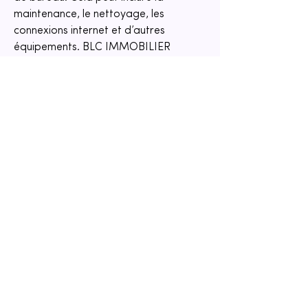
maintenance, le nettoyage, les 
connexions internet et d’autres 
équipements. BLC IMMOBILIER 
pourra vous détailler les services 
disponibles pour chaque bien.
### Est-il possible de visiter les 
bureaux avant de louer ?
Oui, BLC IMMOBILIER organise des 
visites des bureaux pour vous 
permettre de faire un choix éclairé. Ils 
peuvent planifier des rendez-vous qui 
s'ajustent à votre emploi du temps 
pour voir les espaces disponibles.
NOUS CONTACTER