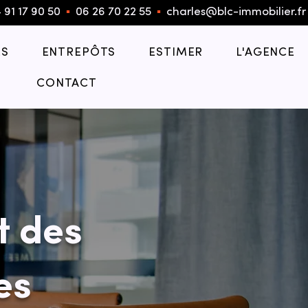
 91 17 90 50
▪︎
06 26 70 22 55
▪︎
charles@blc-immobilier.fr
S
ENTREPÔTS
ESTIMER
L'AGENCE
CONTACT
t des
es