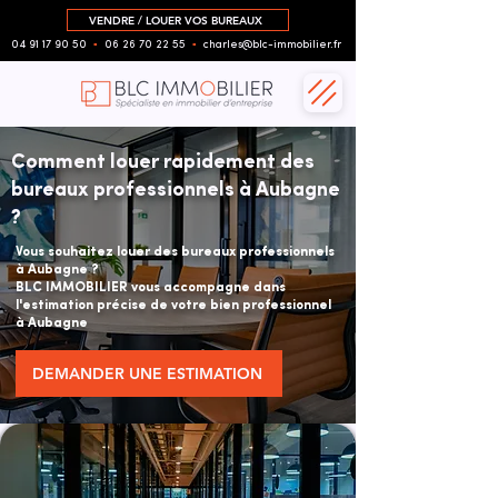
VENDRE / LOUER VOS BUREAUX
04 91 17 90 50
▪︎
06 26 70 22 55
▪︎
charles@blc-immobilier.fr
Comment louer rapidement des
bureaux professionnels à Aubagne
?
Vous souhaitez louer des bureaux professionnels
à Aubagne ?
BLC IMMOBILIER vous accompagne dans
l'estimation précise de votre bien professionnel
à Aubagne
DEMANDER UNE ESTIMATION