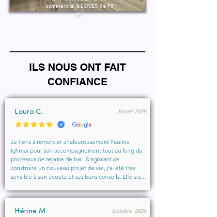
commercial à LOUER de 75
m²
ILS NOUS ONT FAIT
CONFIANCE
Janvier 2026
Laura C.
Je tiens à remercier chaleureusement Pauline 
Ighmar pour son accompagnement tout au long du 
processus de reprise de bail. S’agissant de 
construire un nouveau projet de vie, j’ai été très 
sensible à son écoute et ses bons conseils. Elle a su 
comprendre mes besoins, me rassurer et m’aider à 
obtenir le local que je souhaitais. Un vrai soutien, 
humain et professionnel, que je recommande 
Octobre 2025
vivement à toute personne cherchant un 
Hérine M.