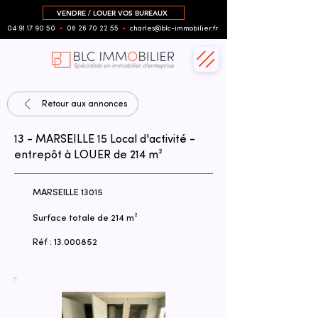
VENDRE / LOUER VOS BUREAUX
04 91 17 90 50
▪︎
06 26 70 22 55
▪︎
charles@blc-immobilier.fr
Retour aux annonces
13 - MARSEILLE 15 Local d'activité -
entrepôt à LOUER de 214 m²
MARSEILLE 13015
Surface totale de 214 m²
Réf :
13.000852