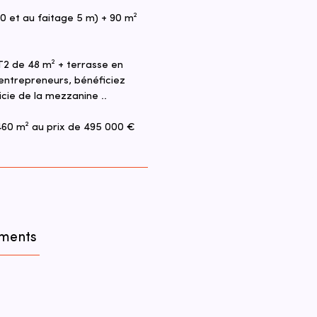
 et au faitage 5 m) + 90 m² 
T2 de 48 m² + terrasse en 
entrepreneurs, bénéficiez 
icie de la mezzanine ..
 460 m² au prix de 495 000 € 
ements