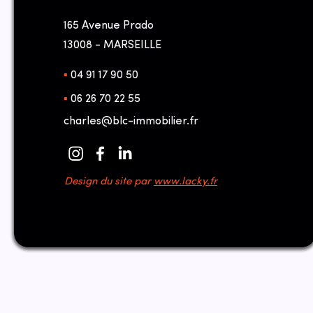
165 Avenue Prado
13008 - MARSEILLE
▪︎
04 91 17 90 50
▪︎
06 26 70 22 55
charles@blc-immobilier.fr
Design du site par
www.lacky.fr