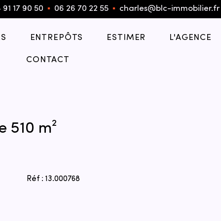
 91 17 90 50
▪︎
06 26 70 22 55
▪︎
charles@blc-immobilier.fr
S
ENTREPÔTS
ESTIMER
L'AGENCE
CONTACT
e 510 m²
Réf : 13.000768