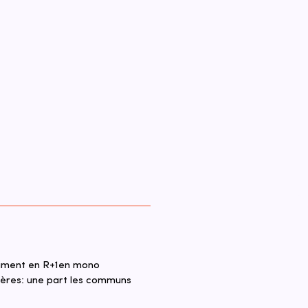
iment en R+1en mono 
ères: une part les communs 