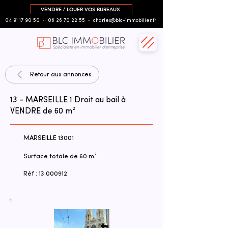
VENDRE / LOUER VOS BUREAUX
04 91 17 90 50
▪︎
06 26 70 22 55
▪︎
charles@blc-immobilier.fr
Retour aux annonces
13 - MARSEILLE 1 Droit au bail à
VENDRE de 60 m²
MARSEILLE 13001
Surface totale de 60 m²
Réf :
13.000912