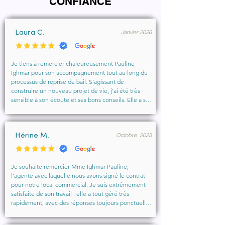
CONFIANCE
Janvier 2026
Laura C.
Je tiens à remercier chaleureusement Pauline 
Ighmar pour son accompagnement tout au long du 
processus de reprise de bail. S’agissant de 
construire un nouveau projet de vie, j’ai été très 
sensible à son écoute et ses bons conseils. Elle a su 
comprendre mes besoins, me rassurer et m’aider à 
obtenir le local que je souhaitais. Un vrai soutien, 
humain et professionnel, que je recommande 
Octobre 2025
vivement à toute personne cherchant un 
Hérine M.
accompagnement sérieux et bienveillant.
Je souhaite remercier Mme Ighmar Pauline, 
l’agente avec laquelle nous avons signé le contrat 
pour notre local commercial. Je suis extrêmement 
satisfaite de son travail : elle a tout géré très 
rapidement, avec des réponses toujours ponctuelles 
et efficaces. Son professionnalisme, sa réactivité et 
la qualité de son accompagnement ont vraiment 