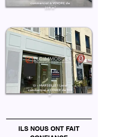
commercial à VENDRE de
239 m²
13 - MARSEILLE 1 Local
commercial à LOUER de 100
m²
ILS NOUS ONT FAIT