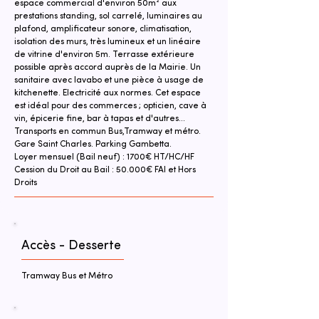
espace commercial d'environ 50m² aux 
prestations standing, sol carrelé, luminaires au 
plafond, amplificateur sonore, climatisation, 
isolation des murs, très lumineux et un linéaire 
de vitrine d'environ 5m. Terrasse extérieure 
possible après accord auprès de la Mairie. Un 
sanitaire avec lavabo et une pièce à usage de 
kitchenette. Electricité aux normes. Cet espace 
est idéal pour des commerces ; opticien, cave à 
vin, épicerie fine, bar à tapas et d'autres…
Transports en commun Bus,Tramway et métro. 
Gare Saint Charles. Parking Gambetta.
Loyer mensuel (Bail neuf) : 1700€ HT/HC/HF
Cession du Droit au Bail : 50.000€ FAI et Hors 
Droits
Accès - Desserte
Tramway Bus et Métro