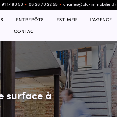
 91 17 90 50
▪︎
06 26 70 22 55
▪︎
charles@blc-immobilier.fr
S
ENTREPÔTS
ESTIMER
L'AGENCE
CONTACT
e surface à