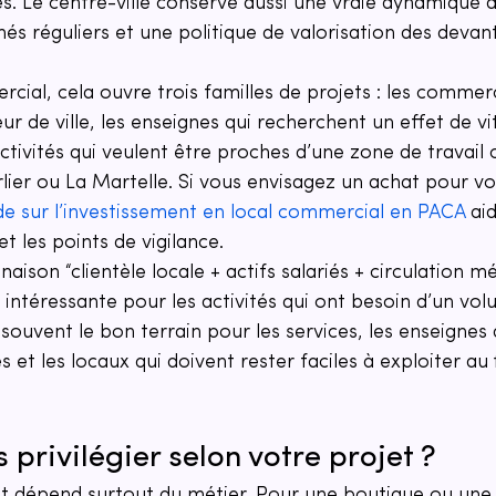
s. Le centre-ville conserve aussi une vraie dynamique 
és réguliers et une politique de valorisation des devan
cial, cela ouvre trois familles de projets : les comme
r de ville, les enseignes qui recherchent un effet de vit
 activités qui veulent être proches d’une zone de travai
ier ou La Martelle. Si vous envisagez un achat pour vou
de sur l’investissement en local commercial en PACA
 ai
 les points de vigilance.
ison “clientèle locale + actifs salariés + circulation mé
 intéressante pour les activités qui ont besoin d’un vol
 souvent le bon terrain pour les services, les enseignes 
 et les locaux qui doivent rester faciles à exploiter au fi
 privilégier selon votre projet ?
dépend surtout du métier. Pour une boutique ou une 