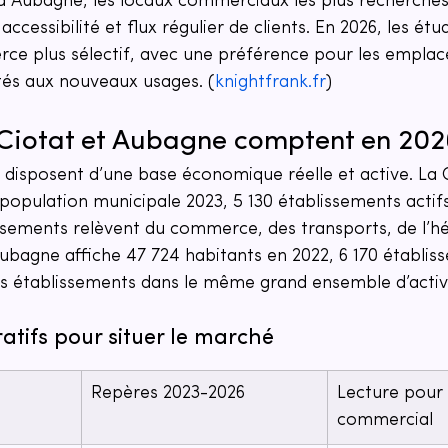
 Aubagne, les locaux commerciaux les plus recherchés 
 accessibilité et flux régulier de clients. En 2026, les ét
ce plus sélectif, avec une préférence pour les emplac
tés aux nouveaux usages. (
knightfrank.fr
)
Ciotat et Aubagne comptent en 202
isposent d’une base économique réelle et active. La 
population municipale 2023, 5 130 établissements actifs
issements relèvent du commerce, des transports, de l’
Aubagne affiche 47 724 habitants en 2022, 6 170 établiss
es établissements dans le même grand ensemble d’activi
tifs pour situer le marché
Repères 2023-2026
Lecture pour 
commercial