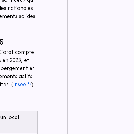
sont ceux qui 
udes nationales 
ements solides 
6
Ciotat compte 
 en 2023, et 
hébergement et 
ements actifs 
tés. (
insee.fr
)
un local 