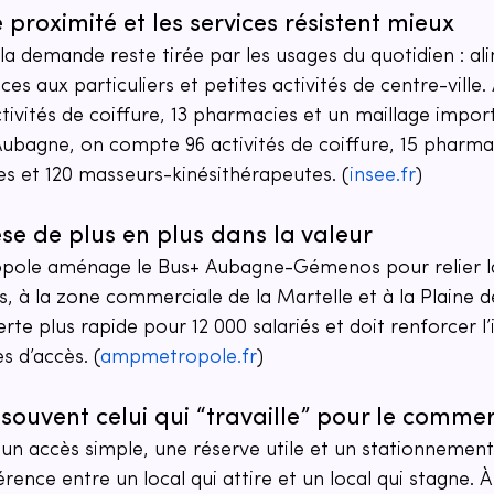
roximité et les services résistent mieux
, la demande reste tirée par les usages du quotidien : al
ices aux particuliers et petites activités de centre-ville. 
ctivités de coiffure, 13 pharmacies et un maillage import
Aubagne, on compte 96 activités de coiffure, 15 pharmac
es et 120 masseurs-kinésithérapeutes. (
insee.fr
)
pèse de plus en plus dans la valeur
opole aménage le Bus+ Aubagne-Gémenos pour relier l
s, à la zone commerciale de la Martelle et à la Plaine de
rte plus rapide pour 12 000 salariés et doit renforcer l’
 d’accès. (
ampmetropole.fr
)
 souvent celui qui “travaille” pour le comme
 un accès simple, une réserve utile et un stationnemen
érence entre un local qui attire et un local qui stagne. 