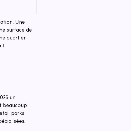
sation. Une 
une surface de 
e quartier. 
nt 
026 un 
at beaucoup 
etail parks 
écialisées.