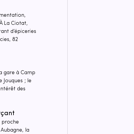
imentation, 
À La Ciotat, 
ant d’épiceries 
ies, 82 
a gare à Camp 
 Jouques ; le 
intérêt des 
rçant
t proche 
À Aubagne, la 