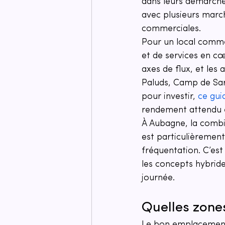
dans leurs démarche
avec plusieurs march
commerciales.
Pour un local commer
et de services en cœu
axes de flux, et les
Paluds, Camp de Sarl
pour investir, 
ce gui
rendement attendu et
À Aubagne, la combina
est particulièrement
fréquentation. C’est
les concepts hybrides
journée.
Quelles zones
Le bon emplacement 