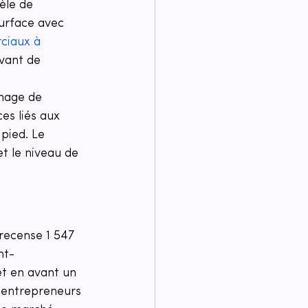
èle de 
urface avec 
ciaux à 
vant de 
image de 
es liés aux 
 pied. Le 
t le niveau de 
 recense 1 547 
nt-
et en avant un 
 entrepreneurs 