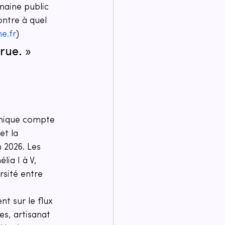
omaine public 
ntre à quel 
e.fr
)
rue. » 
omique compte 
et la 
n 2026. Les 
ia I à V, 
rsité entre 
t sur le flux 
es, artisanat 