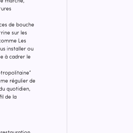
de marché, 
tures 
rces de bouche 
rine sur les 
l comme Les 
s installer ou 
de à cadrer le 
tropolitaine” 
ume régulier de 
du quotidien, 
l de la 
restauration 