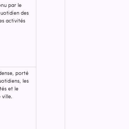
nu par le 
quotidien des 
es activités 
dense, porté 
uotidiens, les 
tés et le 
ille.