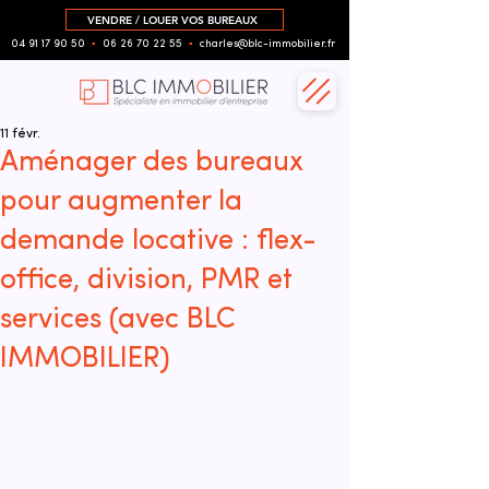
VENDRE / LOUER VOS BUREAUX
04 91 17 90 50
▪︎
06 26 70 22 55
▪︎
charles@blc-immobilier.fr
11 févr.
Aménager des bureaux
pour augmenter la
demande locative : flex-
office, division, PMR et
services (avec BLC
IMMOBILIER)