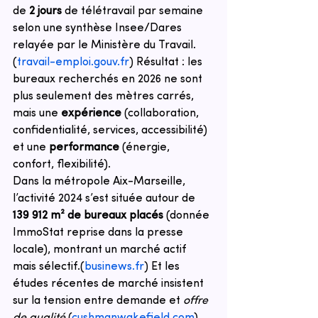
de 
2 jours
 de télétravail par semaine 
selon une synthèse Insee/Dares 
relayée par le Ministère du Travail.
(
travail-emploi.gouv.fr
)
 Résultat : les 
bureaux recherchés en 2026 ne sont 
plus seulement des mètres carrés, 
mais une 
expérience
 (collaboration, 
confidentialité, services, accessibilité) 
et une 
performance
 (énergie, 
confort, flexibilité).
Dans la métropole Aix-Marseille, 
l’activité 2024 s’est située autour de 
139 912 m² de bureaux placés
 (donnée 
ImmoStat reprise dans la presse 
locale), montrant un marché actif 
mais sélectif.
(
businews.fr
)
 Et les 
études récentes de marché insistent 
sur la tension entre demande et 
offre 
de qualité
.
(
cushmanwakefield.com
)