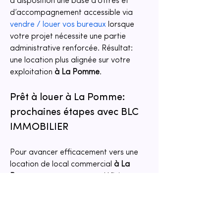
à disposition une base d’offres et 
d’accompagnement accessible via 
vendre / louer vos bureaux
 lorsque 
votre projet nécessite une partie 
administrative renforcée. Résultat: 
une location plus alignée sur votre 
exploitation 
à La Pomme
.
Prêt à louer à La Pomme: 
prochaines étapes avec BLC 
IMMOBILIER
Pour avancer efficacement vers une 
location de local commercial 
à La 
Pomme
, commencez par définir votre 
besoin avec précision: surface utile, 
contraintes d’accès, calendrier 
d’entrée et budget total charges 