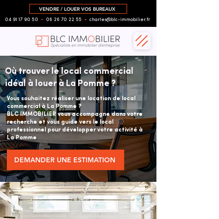
VENDRE / LOUER VOS BUREAUX
04 91 17 90 50
▪︎
06 26 70 22 55
▪︎
charles@blc-immobilier.fr
Où trouver le local commercial
idéal à louer à La Pomme ?
Vous souhaitez réaliser une location de local
commercial à La Pomme ?
BLC IMMOBILIER vous accompagne dans votre
recherche et vous guide vers le local
professionnel pour développer votre activité à
La Pomme
DEMANDER UNE ESTIMATION