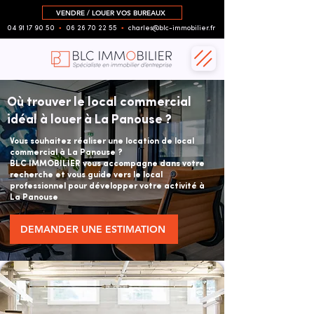
VENDRE / LOUER VOS BUREAUX
04 91 17 90 50
▪︎
06 26 70 22 55
▪︎
charles@blc-immobilier.fr
Où trouver le local commercial
idéal à louer à La Panouse ?
Vous souhaitez réaliser une location de local
commercial à La Panouse ?
BLC IMMOBILIER vous accompagne dans votre
recherche et vous guide vers le local
professionnel pour développer votre activité à
La Panouse
DEMANDER UNE ESTIMATION