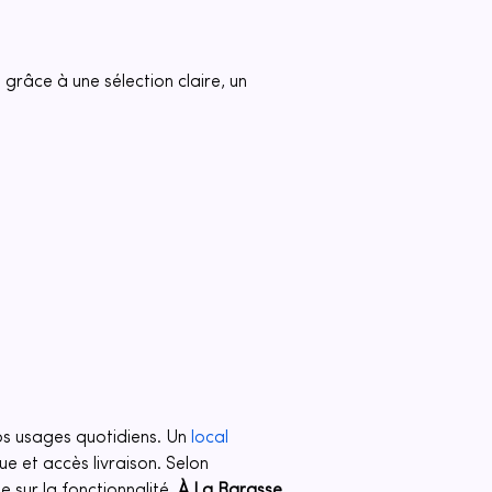
grâce à une sélection claire, un 
s usages quotidiens. Un 
local 
ue et accès livraison. Selon 
 sur la fonctionnalité. 
À La Barasse
, 