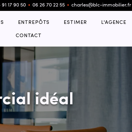
 91 17 90 50
▪︎
06 26 70 22 55
▪︎
charles@blc-immobilier.fr
S
ENTREPÔTS
ESTIMER
L'AGENCE
CONTACT
cial idéal