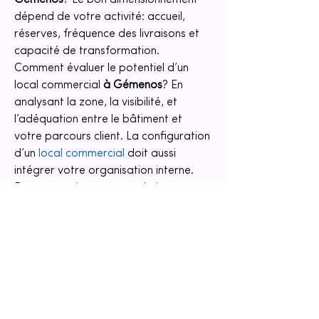
Gémenos
? Le bon dimensionnement 
dépend de votre activité: accueil, 
réserves, fréquence des livraisons et 
capacité de transformation. 
Comment évaluer le potentiel d’un 
local commercial 
à Gémenos
? En 
analysant la zone, la visibilité, et 
l’adéquation entre le bâtiment et 
votre parcours client. La configuration 
d’un 
local commercial
 doit aussi 
intégrer votre organisation interne. 
Peut-on envisager une solution 
différente si l’offre actuelle ne 
convient pas? Oui, une location 
immobilière peut s’envisager avec des 
usages voisins selon votre besoin. Si 
vous cherchez un cadre 
d’accompagnement complet, 
BLC 
IMMOBILIER
 est là pour structurer 