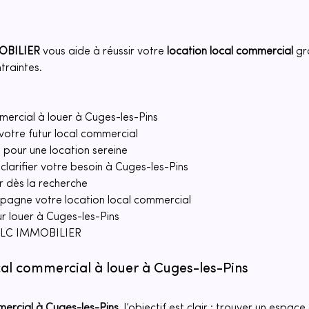
OBILIER
 vous aide à réussir votre 
location local commercial
 gr
traintes.
mmercial à louer à Cuges-les-Pins
otre futur local commercial
 pour une location sereine
larifier votre besoin à Cuges-les-Pins
er dès la recherche
gne votre location local commercial
r louer à Cuges-les-Pins
 BLC IMMOBILIER
ocal commercial à louer à Cuges-les-Pins
mercial
à Cuges-les-Pins
, l’objectif est clair : trouver un espac