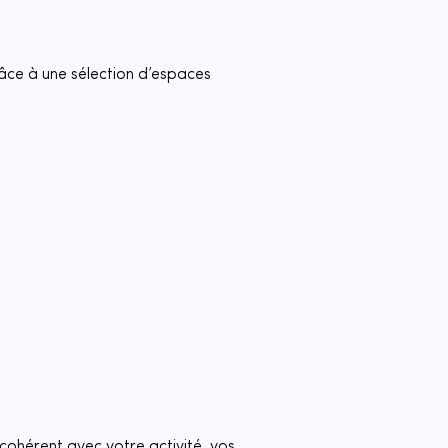
âce à une sélection d’espaces 
e cohérent avec votre activité, vos 