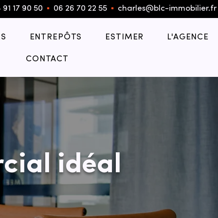
 91 17 90 50
▪︎
06 26 70 22 55
▪︎
charles@blc-immobilier.fr
S
ENTREPÔTS
ESTIMER
L'AGENCE
CONTACT
cial idéal